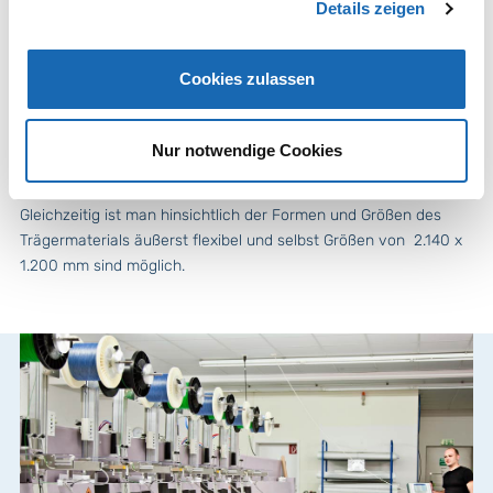
Details zeigen
über die gesamte Fläche durch Widerstandsänderung
gemessen werden.
Cookies zulassen
Die Vorteile des TWP Verfahrens liegen darin, dass die
leitfähigen Sensoren beliebig verlegt werden können - mit einer
beliebigen Anzahl von Messpunkten und freier Materialwahl.
Nur notwendige Cookies
Damit wird eine deutlich höhere Flexibilität & Knickbeständigkeit
des Sensormaterials als bei herkömmlichen Verfahren erreicht.
Gleichzeitig ist man hinsichtlich der Formen und Größen des
Trägermaterials äußerst flexibel und selbst Größen von 2.140 x
1.200 mm sind möglich.