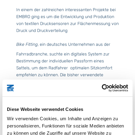
In einem der zahlreichen interessanten Projekte bei
EMBRO ging es um die Entwicklung und Produktion
von textilen Drucksensoren zur Flächenmessung von
Druck und Druckverteilung
Bike Fitting
, ein deutsches Unternehmen aus der
Fahrradbranche, suchte ein digitales System zur
Bestimmung der individuellen Passform eines
Sattels, um dem Radfahrer optimalen Sitzkomfort
empfehlen zu können. Die bisher verwendete
mechanische Bestimmung war zu umständlich, teils
zu ungenau und musste deshalb digitalisiert werden.
In enger Kooperation mit dem Kunden entwickelte
Diese Webseite verwendet Cookies
Embro einen textilbasierten Flächensensor, der mit
der TWP Technologie auf ZSK Technischen
Wir verwenden Cookies, um Inhalte und Anzeigen zu
Sticksystemen entstand. Dieser Flächensensor
personalisieren, Funktionen für soziale Medien anbieten
wurde in eine Sattelanalysematte integriert, die auf
zu können und die Zugriffe auf unsere Website zu