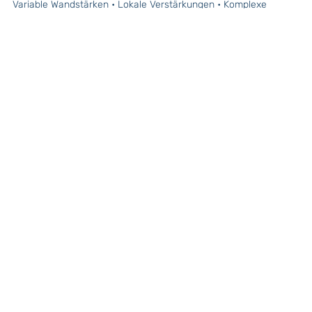
Variable Wandstärken • Lokale Verstärkungen • Komplexe
Geometrien • Integrierte Funktionen
5️⃣ Bewährte deutsche Ingenieurskunst
Industrietaugliche Maschinen • Langfristige Zuverlässigkeit •
Weltweites Servicenetz • Kontinuierliche Innovation
Warum TFP besonders wertvoll für
Drohnenfertigung ist
In der folgenden Tabelle gegenübergestellt die
Produktionsverfahren und deren Beschränkungen.
Technologie