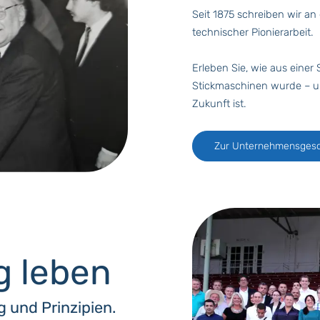
Seit 1875 schreiben wir an
technischer Pionierarbeit.
Erleben Sie, wie aus einer
Stickmaschinen wurde – u
Zukunft ist.
Zur Unternehmensgesc
g leben
 und Prinzipien.