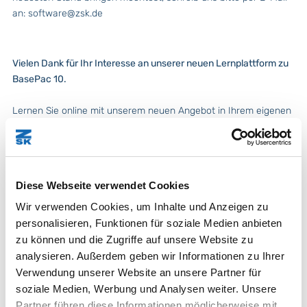
an:
software@zsk.de
Vielen Dank für Ihr Interesse an unserer neuen Lernplattform zu
BasePac 10.
Lernen Sie online mit unserem neuen Angebot in Ihrem eigenen
tempo und dann wann Sie Zeit haben.
Nach jedem Abschnitt wird das Erlernte überprüfen durch eine
kleine Aufgabe, die Sie bei uns einreichen, überprüft.
Wenn Sie alle Aufgaben bestanden haben, können Sie von uns
Diese Webseite verwendet Cookies
eine Zertifizierungsurkunde erhalten.
Wir verwenden Cookies, um Inhalte und Anzeigen zu
Registrierung
personalisieren, Funktionen für soziale Medien anbieten
zu können und die Zugriffe auf unsere Website zu
Nach einer kurzen Registrierung erhalten Sie von uns per E-Mail
analysieren. Außerdem geben wir Informationen zu Ihrer
einen Link zu den Lernvideos.
Verwendung unserer Website an unsere Partner für
Falls Sie von uns keine E-Mail erhalten, prüfen Sie bitte den
Spam Ordner Ihres E-Mail Programms.
soziale Medien, Werbung und Analysen weiter. Unsere
Partner führen diese Informationen möglicherweise mit