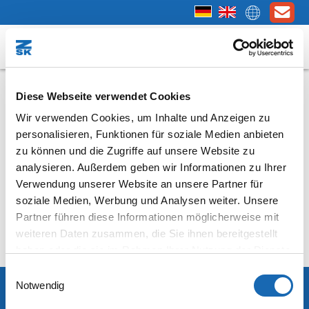
Geschafft - vielen Dank für Ihr Interesse!
Diese Webseite verwendet Cookies
Wir verwenden Cookies, um Inhalte und Anzeigen zu
Sie erhalten in wenigen Minuten eine E-Mail mit
personalisieren, Funktionen für soziale Medien anbieten
weiteren Informationen.
zu können und die Zugriffe auf unsere Website zu
Hinweis:
Bitte schauen Sie auch in den Spam Ordner ihres E-
analysieren. Außerdem geben wir Informationen zu Ihrer
Mail Programms, wenn Sie nach kurzer Zeit keine Nachricht von
Verwendung unserer Website an unsere Partner für
uns erhalten haben sollten!
soziale Medien, Werbung und Analysen weiter. Unsere
Partner führen diese Informationen möglicherweise mit
>> Ihre zum versenden des Formulars erteilte Einwilligungen zu
weiteren Daten zusammen, die Sie ihnen bereitgestellt
den Cookies, können Sie hier wieder ändern <<
.
haben oder die sie im Rahmen Ihrer Nutzung der Dienste
gesammelt haben.
Einwilligungsauswahl
Notwendig