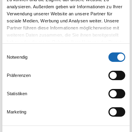
analysieren. Außerdem geben wir Informationen zu Ihrer
Verwendung unserer Website an unsere Partner für
soziale Medien, Werbung und Analysen weiter. Unsere
Partner führen diese Informationen möglicherweise mit
weiteren Daten zusammen, die Sie ihnen bereitgestellt
haben oder die sie im Rahmen Ihrer Nutzung der Dienste
gesammelt haben.
Einwilligungsauswahl
Notwendig
Präferenzen
12%
höhere Produktionszeit
Statistiken
Automatischer Spulenkapselwechsler
Marketing
Der automatische Spulenwechsler hat ein Magazin für 8
Spulen.