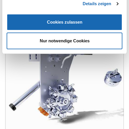
In der T8-2-Steuereinheit können Sie eine Markierung
Details zeigen
setzen, wann der Spulenwechsel automatisch erfolgen soll.
Cookies zulassen
Nur notwendige Cookies