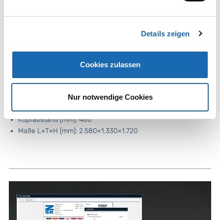
Neues Model
Racer 4S II
Details zeigen
Anzahl Köpfe: 4
Anzahl Farben: 18
Cookies zulassen
Stickgeschwindigkeit [U/min]: Bordürenrahmen 1.000 ·
Tubular 1.100 · Kappe 1.000
Nur notwendige Cookies
Stickfeldgröße [mm]: Bordürenrahmen 1.600×500 · Tubular
405×395 · Kappe 90×360
Kopfabstand [mm]: 400
Maße L×T×H [mm]: 2.580×1.330×1.720