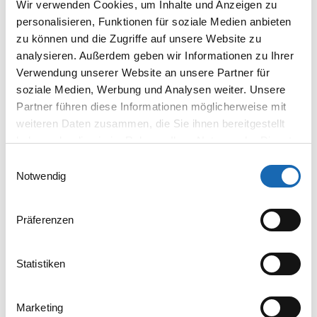
Wir verwenden Cookies, um Inhalte und Anzeigen zu
Anzahl Farben: 18
personalisieren, Funktionen für soziale Medien anbieten
Stickgeschwindigkeit [U/min]: Bordürenrahmen 1.000 ·
zu können und die Zugriffe auf unsere Website zu
Tubular 1.100 · Kappe 1.000
analysieren. Außerdem geben wir Informationen zu Ihrer
Stickfeldgröße [mm]: Bordürenrahmen 2.400×500 · Tubular
Verwendung unserer Website an unsere Partner für
405×395 · Kappe 90×360
soziale Medien, Werbung und Analysen weiter. Unsere
Kopfabstand [mm]: 400
Partner führen diese Informationen möglicherweise mit
Maße L×T×H [mm]: 3.380×1.330×1.720
weiteren Daten zusammen, die Sie ihnen bereitgestellt
haben oder die sie im Rahmen Ihrer Nutzung der Dienste
gesammelt haben.
Einwilligungsauswahl
Notwendig
Präferenzen
Statistiken
Marketing