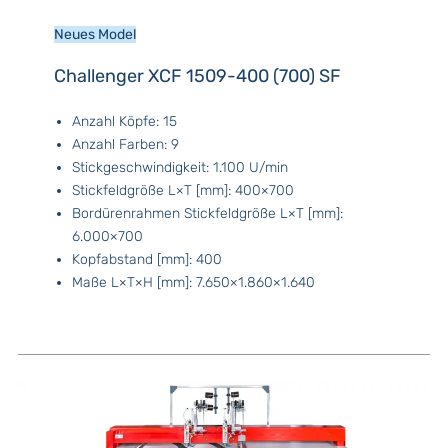
Neues Model
Challenger XCF 1509-400 (700) SF
Anzahl Köpfe: 15
Anzahl Farben: 9
Stickgeschwindigkeit: 1.100 U/min
Stickfeldgröße L×T [mm]: 400×700
Bordürenrahmen Stickfeldgröße L×T [mm]:
6.000×700
Kopfabstand [mm]: 400
Maße L×T×H [mm]: 7.650×1.860×1.640