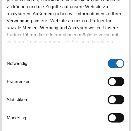
Positioning System?
zu können und die Zugriffe auf unsere Website zu
analysieren. Außerdem geben wir Informationen zu Ihrer
Die Hardware:
Verwendung unserer Website an unsere Partner für
Ein hochpräziser Industrie-LED-Projektor projiziert das
soziale Medien, Werbung und Analysen weiter. Unsere
Design 1:1 direkt auf den Stoff.
Partner führen diese Informationen möglicherweise mit
Die Software:
weiteren Daten zusammen, die Sie ihnen bereitgestellt
Per Tablet oder PC verschieben Sie das Lichtbild
haben oder die sie im Rahmen Ihrer Nutzung der Dienste
millimetergenau, bis die Position perfekt sitzt.
gesammelt haben.
Einwilligungsauswahl
Notwendig
Ein starker Workflow
Die intelligente Schnittstelle in Ihrer
Präferenzen
Produktion.
Statistiken
01
02
Marketing
Vorbereiten
Speichern