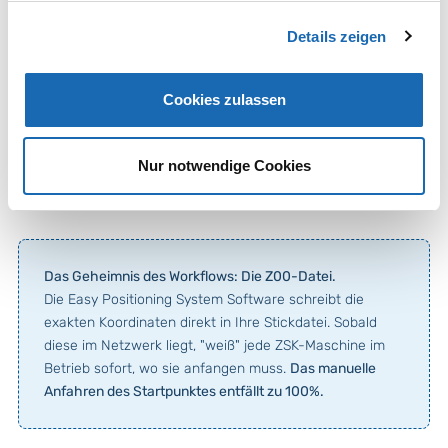
Positionieren an der
Positionsdaten werden im Z00-
Details zeigen
HoopStation via Projektor.
Header im Netzwerk gesichert.
Cookies zulassen
03
Sticken
Nur notwendige Cookies
Barcode-Scan an der Maschine lädt Design & Koordinate.
Das Geheimnis des Workflows: Die Z00-Datei.
Die Easy Positioning System Software schreibt die
exakten Koordinaten direkt in Ihre Stickdatei. Sobald
diese im Netzwerk liegt, "weiß" jede ZSK-Maschine im
Betrieb sofort, wo sie anfangen muss.
Das manuelle
Anfahren des Startpunktes entfällt zu 100%.