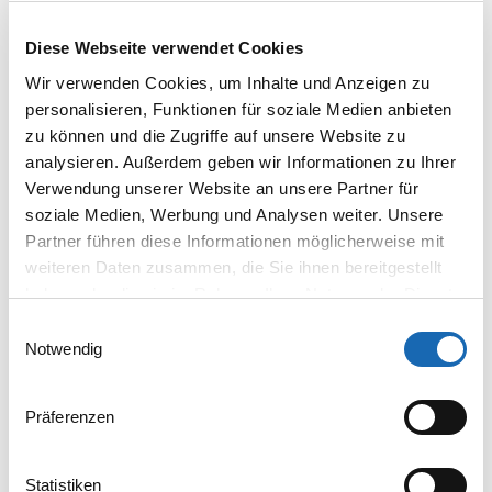
QR Code
Diese Webseite verwendet Cookies
Seltsame, aber nützliche Muster
Wir verwenden Cookies, um Inhalte und Anzeigen zu
personalisieren, Funktionen für soziale Medien anbieten
QR Codes sind zu einem sehr nützlichen Werkzeug geworden,
zu können und die Zugriffe auf unsere Website zu
um Informationen und Ressourcen sehr schnell auszutauschen.
analysieren. Außerdem geben wir Informationen zu Ihrer
Dies kann bei Messen, Besprechungen oder beim Networking
Verwendung unserer Website an unsere Partner für
nützlich sein.
soziale Medien, Werbung und Analysen weiter. Unsere
Mit der F-Kopf-Stickerei können Materialien schnell und sauber
Partner führen diese Informationen möglicherweise mit
QR-Codes hinzugefügt und Optionen für Skalierung und
weiteren Daten zusammen, die Sie ihnen bereitgestellt
Anpassung bereitgestellt werden. Diese Technik kann leicht auf
haben oder die sie im Rahmen Ihrer Nutzung der Dienste
Dinge wie Tischdecken, Muster oder Handzettel angewendet
gesammelt haben.
Einwilligungsauswahl
werden.
Notwendig
Präferenzen
Statistiken