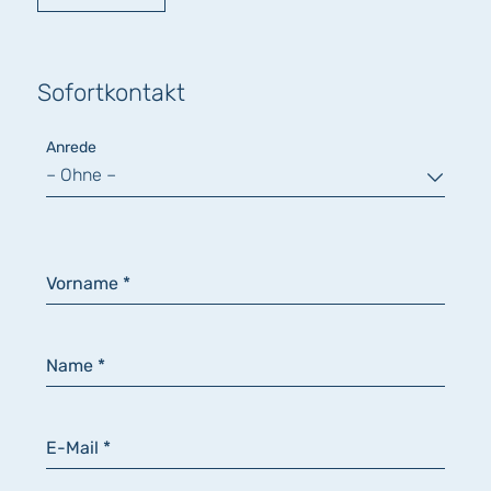
Sofortkontakt
Anrede
Vorname *
Einw
Dat
Name *
*
Ja,
ich
E-Mail *
hab
die